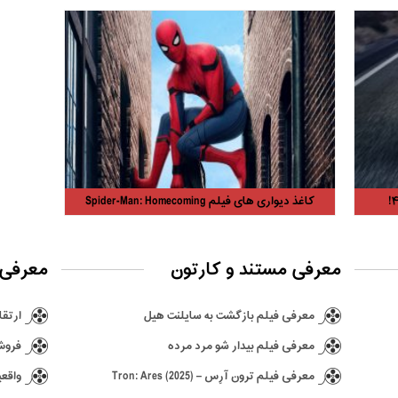
کاغذ دیواری های فیلم Spider-Man: Homecoming
معرفی مستند و کارتون
معرفی 
معرفی فیلم بازگشت به سایلنت هیل
ارتقا ن
معرفی فیلم بیدار شو مرد مرده
فروش ۶٫۵ میلیونی بازی hima
معرفی فیلم ترون آرِس – Tron: Ares (2025)
واقعی