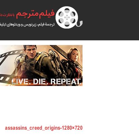
assassins_creed_origins-1280×720