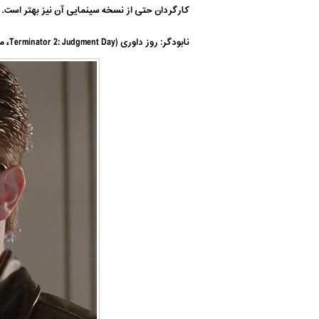
کارگردان حتی از نسخه سینمایی آن نیز بهتر است.
نابودگر: روز داوری (Terminator 2: Judgment Day، محصول ۱۹۹۱) (۹۳%)