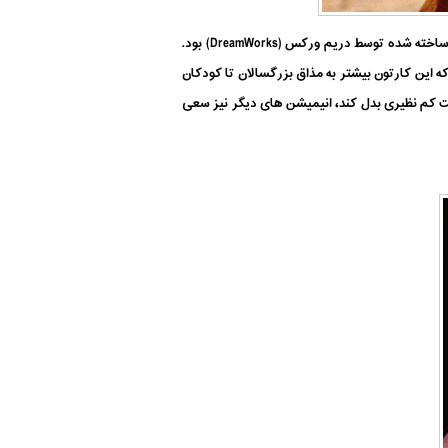
کارتون مورچه ای بنام زی حاصل جدال بین دیزنی و جفری کاتزنبرگ (Jeffrey Katzenberg) بود. این کارتون اولین کارتون تمام رایانه ای ساخته شده توسط دریم ورکس (DreamWorks) بود.
ا مشکل آن این است که این کارتون بیشتر به مذاق بزرگسالان تا کودکان
مز (Robin Williams) با صداپیشگی فوق العاده خود توانست کارتون علاءالدین (Aladdin) را به موفقیت کم نظیری بدل کند، انیمیشن های دیگر نیز سعی