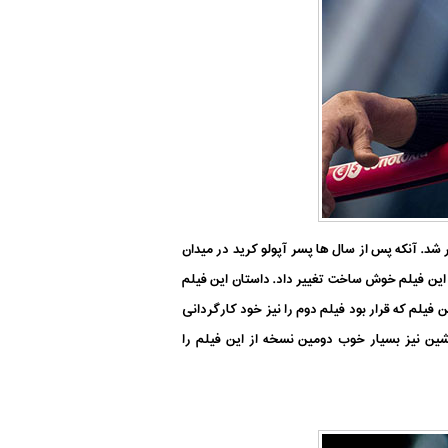
 شد. آنکه پس از سال ها پسر آپولو کرید در میدان
ع این فیلم خوش ساخت تغییر داد. داستان این فیلم
ار توجه شده است. رایان کوگلر (Ryan Coogler) کارگردان اولین نسخه این فیلم که قرار بود فیلم دوم را نیز خود کارگردانی
پلنگ سیاه (Black Panther) شد. استیون کاپل جونیور (Steven Caple Jr.) کارگردان جانشین نیز بسیار خوب دومین نسخه از این فیلم را