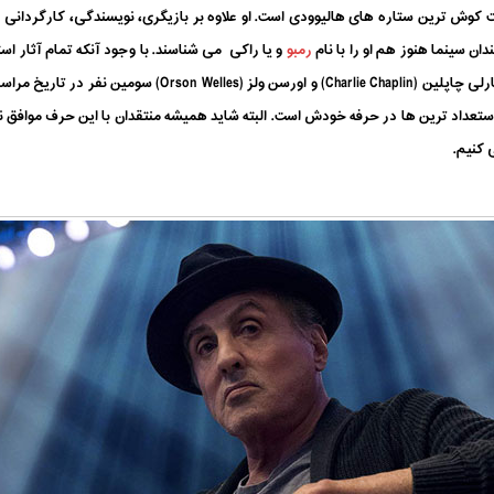
 (Sylvester Stallone) یکی از سخت کوش ترین ستاره های هالیوودی است. او علاوه بر بازیگری، نویسندگی، 
رمبو
و یا راکی می شناسند. با وجود آنکه تمام آثار استا
افتخار می کند. به یاد داشته باشید که وی پس از چارلی چاپلین (n
ستعداد ترین ها در حرفه خودش است. البته شاید همیشه منتقدان با این حرف موافق نب
 کنیم.