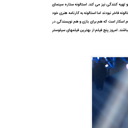
کارگردانی و تهیه کنندگی نیز می کند. استالونه ستاره سینمای
لونه فاخر نبودند اما استالونه به کارنامه هنری خود
Charlie Chapli) و اورسن ولز (Orson Welles) سومین نفر در تاریخ مراسم اسکار است که هم برای بازی و هم نویسندگی در
اشند. امروز پنج فیلم از بهترین فیلمهای سیلوستر