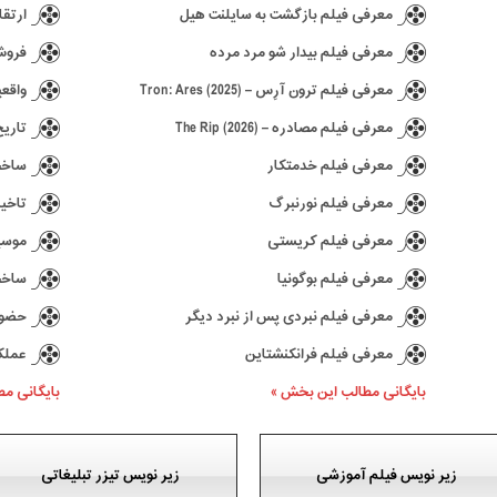
معرفی فیلم بازگشت به سایلنت هیل
ارتقا ن
معرفی فیلم بیدار شو مرد مرده
فروش ۶٫۵ میلیونی بازی hima
معرفی فیلم ترون آرِس – Tron: Ares (2025)
واقعی
معرفی فیلم مصادره – The Rip (2026)
تاریخ انتش
معرفی فیلم خدمتکار
ساخت د
معرفی فیلم نورنبرگ
تاخیر در ع
معرفی فیلم کریستی
موسیقی 
معرفی فیلم بوگونیا
ساخت سری
معرفی فیلم نبردی پس از نبرد دیگر
حضور کیا
معرفی فیلم فرانکنشتاین
عملکرد بازی 77
بایگانی مطالب این بخش »
بایگانی م
زیر نویس فیلم آموزشی
زیر نویس تیزر تبلیغاتی