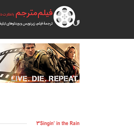
۳Singin’ in the Rain