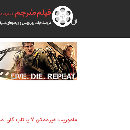
ماموریت: غیرممکن ۷ یا تاپ گان: ماوریک؟