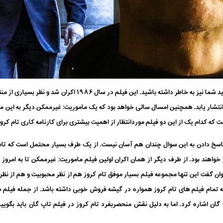
نقش به یاد ماندنی ماوریک در فیلم تاپ گان را شاید شما نیز به خاطر
انتشار یابد. همچنین امسال سالی خواهد بود که یک ماموریت: غیرممکن دیگر به این
که کدام یک از این دو فیلم موردانتظار از اهمیت بیشتری برای کارنامه کاری تام کروز
 خواهند بود. از طرف دیگر از همان اکران اولین فیلم ماموریت: غیرممکن تا به امرو
ان گفت این تنها مجموعه فیلم بسیار موفق تام کروز هم از نظر محبوبیت و هم از ن
ه تمام فیلم های تام کروز همواره در گیشه فروش خوبی داشته باشد. از جمله فیلم ه
 گان اشاره کرد. اما به دلیل نقش منحصربفرد تام کروز در فیلم تاپ گان باید بگوی