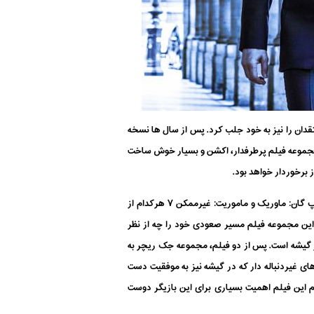
 داشته باشید. این فیلم در سال ۱۹۸۶ اکران شد و نظر بسیاری از منتقدان را نیز به خود جلب کرد. پس از سال ها نسخه
 مجموعه فیلم پرطرفدار، اکشن و بسیار خوش ساخت
 برخوردار خواهد بود.
اما برخلاف آنچه که شاید بسیاری حدس می زنند پاسخ دادن به این سوال چندان هم آسان نیست. از یک طرف بسیار محتمل است که تاپ گان: ماوریک و ماموریت: غیرممکن ۷ هرکدام از
ز این مجموعه فیلم مسیر صعودی خود را چه از نظر
ظر گیشه است. پس از دو فیلم، مجموعه جک ریچر به
ای غیردنباله دار که در گیشه نیز به موفقیت دست
یم این فیلم اهمیت بسیاری برای این بازیگر دوست