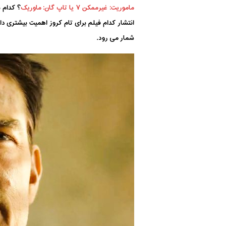
ماموریت: غیرممکن ۷
یا تاپ گان: ماوریک
؟ کدام ب
شمار می رود.