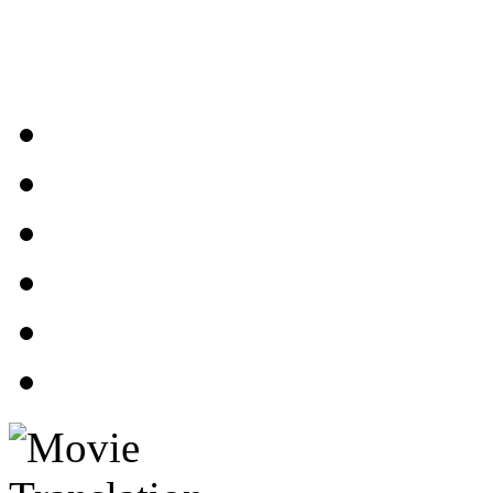
 فیلم، ترجمه زیرنویس
پرداخت مبلغ سفارش
تماس با ما
درباره ما
تعهدات گروه
سفارش زیرنویس
صفحه اصلی