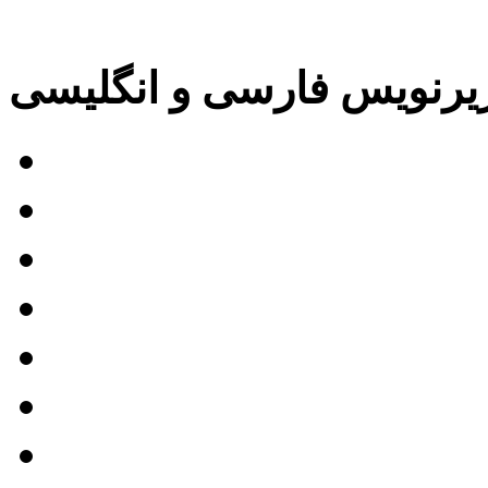
پ و ویدئوهای تبلیغاتی
یرنویس فارسی و انگلیسی
کاربرد زیرنویس
روند ترجمه فیلم
خدمات زیرنویس
۵ چالش ترجمه زیرنویس
روش مناسب ترجمه ویدئو
زایا و معایب فن ساب ها
ترجمه فیلم