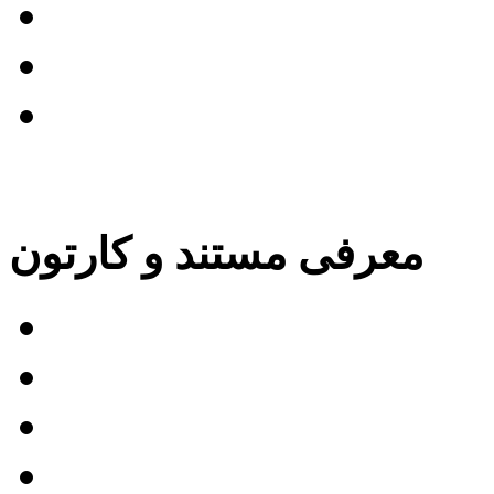
 زیرنویس و دیالوگ فیلم
 زیرنویس از نگاه منتقدان
روند دوبله
بایگانی مطالب این بخش »
معرفی مستند و کارتون
 بازگشت به سایلنت هیل
فیلم بیدار شو مرد مرده
Tr)
The Rip)