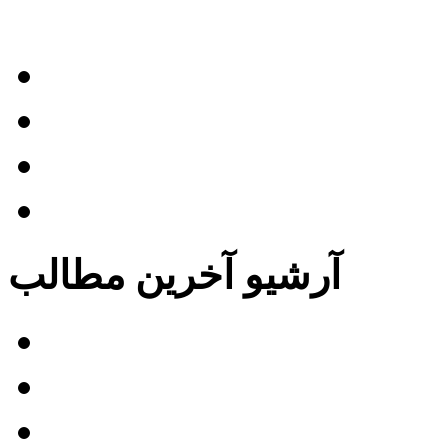
بایگانی مطالب این بخش »
نرخ زیر نویس فیلم
زیر نویس فیلم آموزشی
زیر نویس تیزر تبلیغاتی
تعهدات گروه
آرشیو آخرین مطالب
 بازگشت به سایلنت هیل
فیلم بیدار شو مرد مرده
Tr)