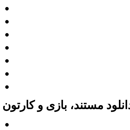
The Rip)
معرفی فیلم خدمتکار
معرفی فیلم نورنبرگ
معرفی فیلم کریستی
معرفی فیلم بوگونیا
 نبردی پس از نبرد دیگر
عرفی فیلم فرانکنشتاین
انلود مستند، بازی و کارتون
دانلود انیمیشن کوتاه