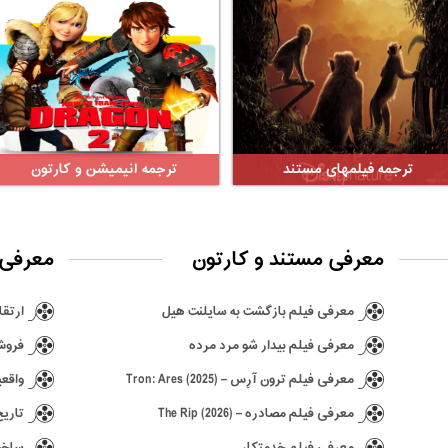
ترجمه فیلمهای مستند
ترجمه انیمیشن و کارتون
معرفی مستند و کارتون
معرفی 
معرفی فیلم بازگشت به سایلنت هیل
ارتقا ن
معرفی فیلم بیدار شو مرد مرده
فروش ۶٫۵ میلیونی بازی hima
معرفی فیلم ترون آرِس – Tron: Ares (2025)
واقعی
معرفی فیلم مصادره – The Rip (2026)
تاریخ انتش
معرفی فیلم خدمتکار
ساخت د