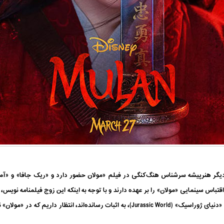
تباس سینمایی «مولان» را بر عهده دارند و با توجه به اینکه این زوج فیلمنامه نویس، 
فیلم‌های «سیاره میمون‌ها» (Planet of the Apes) و «دنیای ژوراسیک» (Jurassic World)، به اثب