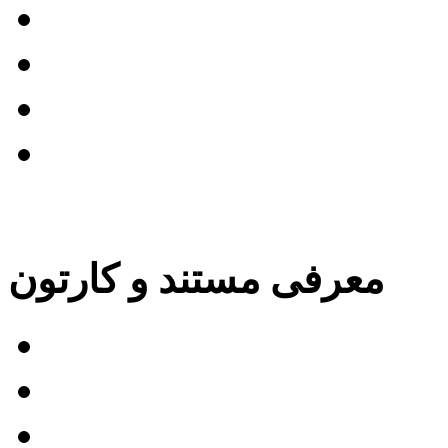
ترجمه فیلم
 زیرنویس و دیالوگ فیلم
 زیرنویس از نگاه منتقدان
روند دوبله
بایگانی مطالب این بخش »
معرفی مستند و کارتون
 بازگشت به سایلنت هیل
فیلم بیدار شو مرد مرده
Tr)