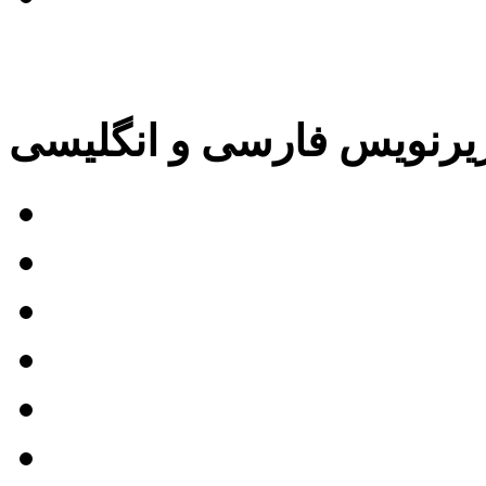
پ و ویدئوهای تبلیغاتی
یرنویس فارسی و انگلیسی
کاربرد زیرنویس
روند ترجمه فیلم
خدمات زیرنویس
۵ چالش ترجمه زیرنویس
روش مناسب ترجمه ویدئو
زایا و معایب فن ساب ها