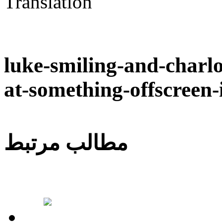
ویس
همکاری بعنوان مترجم
luke-smiling-and-charlo
at-something-offscreen-
مطالب مرتبط
خدمات فیلم مترجم