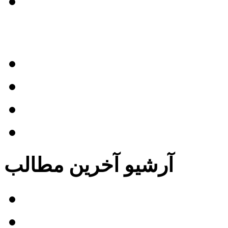
بایگانی مطالب این بخش »
نرخ زیر نویس فیلم
زیر نویس فیلم آموزشی
زیر نویس تیزر تبلیغاتی
تعهدات گروه
آرشیو آخرین مطالب
 بازگشت به سایلنت هیل
فیلم بیدار شو مرد مرده