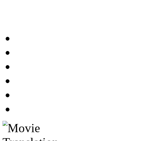
 فیلم، ترجمه زیرنویس
پرداخت مبلغ سفارش
تماس با ما
درباره ما
تعهدات گروه
سفارش زیرنویس
صفحه اصلی