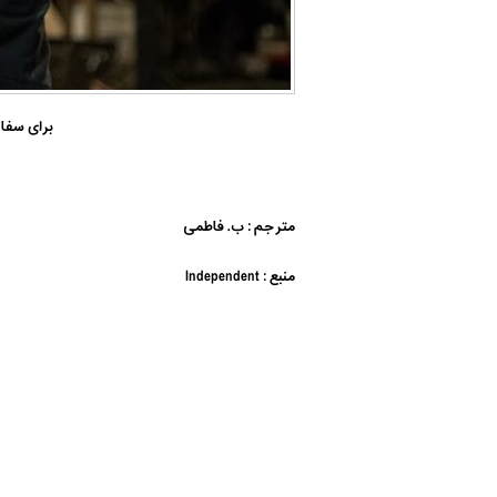
برای سفارش ز
مترجم : ب. فاطمی
منبع : I
ndependent