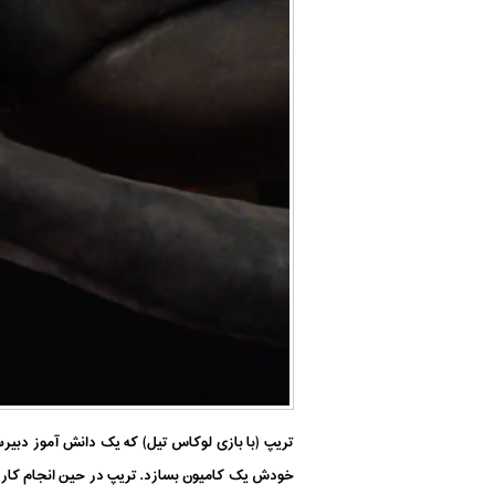
تریپ (با بازی لوکاس تیل) که یک دانش آموز دبیرس
خودش یک کامیون بسازد. تریپ در حین انجام کار 