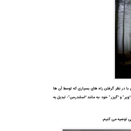
ا در نظر گرفتن راه های بسیاری که توسط آن ها
ر” و “گیزر” خود -به مانند “اسلندرمن”- تبدیل به