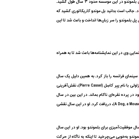
آورد. او در بیست سالگی وارد هنرکده هنرهای دراماتیک شد و زیر نظر ریموند ژیراد (Raymond Giraud)، بازیگری را فرا گرفت. هنرآموزی بلموندو در این موسسه حدود ۳ سال طول کشید.
د. جالب است بدانید بل موندو کاریکاتوری کشید که
ل بلموندو را سر زبان‌ها انداخت و باعث شد تا این
 ایفای نقش داشت. هنرنمایی وی در این نمایشنامه‌ها باعث شد تا به همراه
از می‌گردد. این فیلم پای بلموندو به آثار بلند سینمای فرانسه را باز کرد. به همین دلیل یک سال
بعد،‌ در سال ۱۹۵۶، بلموندو در فیلمی با نام روی پا، سوار بر اسب و روی چرخ (On Foot, on Horse and on Wheels)، در کنار هنرپیشه ترازاولی با نام پیِر کاسِل (Pierre Cassel)، نقش‌آفرینی
در پرده نقره‌ای ناکام بماند. در این بین در سال
۱۹۵۸، سایه همای سعادت روی سر بلموندو افتاد و این هنرپیشه نقشی برای بازی در فیلم یک سگ، یک موش و ماهواره (A Dog, a Mouse and a Sputnik)، دریافت کرد. او در این سال نقشی
 (Alain Delon)، هنرپیشه خوش‌تیپ و معروف فرانسوی در فیلم زیبا اما خفه‌شو در کنار ژان پل بلموندو قرار گرفت. سال ۱۹۵۸، سال موفقیت‌آمیزی برای بلموندو بود. او در این سال
رنه (Marcel Carne)، هنرنمایی کرد. چرخ موفقیت‌های بلموندو به‌خوبی می‌چرخید تا اینکه به ناگاه از حرکت