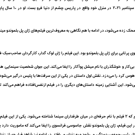
ژان پل بلموندو پس از ۸۸ 
محک زده می‌شود، در ادامه با هم نگاهی به معروف‌ترین فیلم‌های ژان پل بلموندو میند
ی پرتابی برای‌ ژان پل بلموندو بود. این فیلم را ژان لوک گدار، کارگردان صاحب‌سبک فر
بی‌کار و خوشگذران با نام میشل پوآکار را ایفا می‌کند. این جوان شخصیت سینمایی ه
هوس کرد را می‌دزد. نقش‌ اول داستان در یکی از این سرقت‌ها با پلیس درگیر می‌شود 
شود. این آشنایی زمینه داستان‌های دیگری را در فیلم ازنفس‌افتاده فراهم می‌کند تا ب
در همین ابتدا اجازه دهید این قضیه را روشن کنیم که ۲ فیلم با نام‌ حرفه‌ای در میان طرفداران سینما شناخته می‌ش
 در این فیلم، ژان پل بلموندو نقش جاسوسی فرانسوی را ایفا می‌کند که ماموریت دار
ل رئیس‌جمهور، دستگیر می‌شود و به زندان می‌افتد. در ادامه نیز شاهد فرار وی از زندا