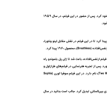
او پس از گذراندن سربازی، با دستی پر به پرده نقره‌ای بازگشت و در فیلم دوستان یکشنبه (Les Copains du dimanche)، نقش اول را از آن خود کرد. پس از حضور در این فیلم، در سال ۱۹۵۹
نگستری است. ژان پل بلموندو فرصتی پیدا کرد تا در این فیلم در نقش مقابل لینو ونتورا،
م از‌نفس‌افتاده، باعث شد تا ژان پل بلموندو راه
ین سینمایی را بدست آورد. پس از تجربه هنرنمایی در فیلم‌های طرازاول و
کار با کارگردانان صاحب‌سبکی مانند ژان لوک گدار، ژان پل بلموندو برای ساخت ۲ فیلم آستین بالا زد. یکی از این فیلم‌ها، ۲ زن (Two Women)، نام دارد. در این فیلم سوفیا لورن (Sophia
رمندی بین‌المللی تبدیل کرد. جالب است بدانید در سال