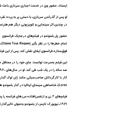
ایستاد. حضور وی در خدمت اجباری سربازی باعث شد تا بلموندو به مدت ۶ ماه با درجه گروه
در چندین اثر سینمایی و تلویزیونی دیگر هم هنرنمایی کرد تا
حضور پل بلموندو در فیلم‌های درجه‌یک فرانسوی
فوق‌ستاره فرانسوی ایفای نقش کند. پس از این فیلم، بلموندو فرصتی طلایی برای همکاری ب
این فیلم به‌سرعت توانست جای خود را در محافل هنر
Loren)، شاه‌ماهی سینمای ایتالیا در کنار بلموندو هنرنمایی‌ فراموش‌نشدنی را از خود به یادگار گذاشت.
فیلم‌های ۲ زن و ازنفس‌افتاده مرزهای فران
۱۹۶۱، نیویورک تایمز، از بلموندو به‌عنوان تاثیرگذارترین هنرپیشه فرانسوی پس از ژرارد فیلیپ (Gerard Philipe)، نام برد.