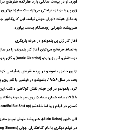
ژان پل بلموندو به‌راحتی می‌توانست جایزه بهترین 
به مذاق هیئت داوران خوش نیامد. این کاریکاتور جنج
هنرپیشه، شهرتی زودهنگام بدست بیاورد.
آغاز کار ژان پل بلموندو در حرفه بازیگری
دوستانش، آنی ژیراردو (Annie Girardot) و گای بِدوس (Guy Bedos)، تور هنری در قسمت‌های مختلف فرانسه راه بیندازد.
کرد. بلموندو در این فیلم نقش کوتاهی داشت. این ن
کمدی در فیلم زیبا اما خفه‌شو (Beautiful But Shut up)، ایفا نمود.