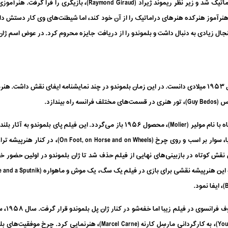
هنرآموز هنرکده هنرهای دراماتیک را از آن خود کند، اما شیطنت‌های وی کار دستش دا
ال زیادی به دنبال داشت و بلموندو را از دریافت جایزه محروم کرد. در عوض اسم ژان پ
به لحاظ حرفه‌ای می‌توان آغاز کار بلموندو را در سال ۱۹۵۳ میلادی دانست. در این زمان بلموندو در چند نمایشنامه
اولین حضور بلموندو در پرده نقره‌ای به فیلمی کوتاه با نام مولیر (Molier)، محصول ۱۹۵۶ ب
قش کوتاه در بازبینی‌های نهایی از فیلم حذف شد تا ژان بلموندو در اولین حضور خود 
آلن دلون
در فیلم دیگری با نام گناهکاران جوان (Young Sinners)، به کارگردانی مارسِل کا