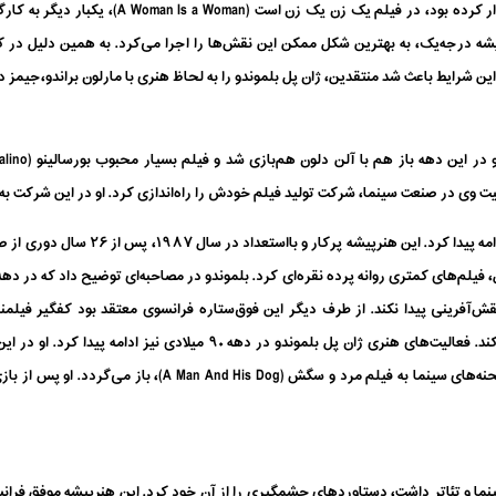
پل بلموندو که رفاقتی دیرینه با ژان لوک گدار برقر
ه درجه‌یک، به بهترین شکل ممکن این نقش‌ها را اجرا می‌کرد. به همین دلیل در کن
ن شرایط باعث شد منتقدین، ژان پل بلموندو را به لحاظ هنری با مارلون براندو،‌جیمز 
ت وی در صنعت سینما، شرکت تولید فیلم خودش را راه‌اندازی کرد. او در این شرکت به
هنرنمایی ژان پل بلموندو در دهه ۸۰ میلادی 
‌آفرینی پیدا نکند. از طرف دیگر این فوق‌ستاره فرانسوی معتقد بود کفگیر فیلمنا
درخشانی وجود نداشت که وی در این حضور پیدا کند. فعالیت‌های هنری ژان پل 
ا و تئاتر داشت، دستاوردهای چشمگیری را از آن خود کرد. این هنرپیشه موفق فرانسو