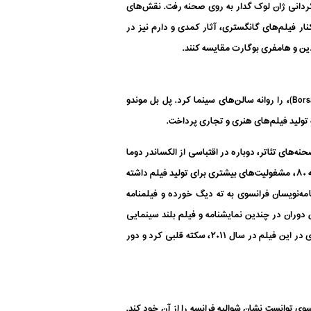
ار کرده بود، در فیلم یک زن یک زن است (A Woman Is a Woman)، یکبار دیگر به کارگردانی ژان لوک گدار به روی صحنه رفت. نقش‌های
ار فیلم‌های گانگستری، آثار کمدی و دارم نیز در
دین و هامفری بوگارت مقایسه کنند.
بل موندو در دهه ۷۰ میلادی نیز خوش درخشید. او در این دهه باز هم با آلن دلون هم‌بازی شد و فیلم بسیار محبوب بورسالینو (Borsalino)، را روانه سالن‌های سینما کرد. پل بل موندو
 تولید فیلم‌های هنری و تجاری پرداخت.
هم ادامه پیدا کرد. این هنرپیشه پرکار و بااستعداد در سال ۱۹۸۷، پس از ۲۶ سال دوری از صحنه‌های تئاتر، دوباره در اقتباسی از الکساندر دوما
حضور پیدا کرد. او در دهه ۸۰ نسبت به دهه‌های قبل، فیلم‌های کمتری روانه پرده نقره‌ای کرد. بلموندو در مصاحبه‌ای توضیح داد که در دهه ۸۰، مشغولیت‌های بیشتری برای تولید فیلم داشته
مه‌نویسان فرانسوی به ته دیگ خورده و فیلمنامه
بلموندو در دهه ۹۰ میلادی نیز ادامه پیدا کرد. او در این دوران در چندین نمایشنامه و فیلم بلند سینمایی
حضور پیدا کرد. آخرین نقش‌آفرینی بلموندو در صحنه‌های سینما به فیلم مرد و سگش (A Man And His Dog)، باز می‌گردد. او پس از بازی در این فیلم در سال ۲۰۱۱، سکته قلبی کرد و دور
ی توانست نشان شوالیه فرانسه را از آن خود کند.