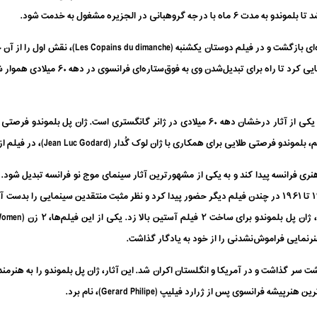
بانی در الجزیره مشغول به خدمت شود.
 راه برای تبدیل‌شدن وی به فوق‌ستاره‌ای فرانسوی در دهه ۶۰ میلادی هموار شود.
تمام خطرها را در نظر بگیر (Classe Tous Risques)، یکی از آثار درخشان دهه ۶۰ میلادی در ژانر گا
ا ژان لوک گُدار (Jean Luc Godard)، در فیلم ازنفس‌افتاده (Breathless)، محصول ۱۹۶۰ پیدا کرد.
ی فرانسه پیدا کند و به یکی از مشهورترین آثار سینمای موج نو فرانسه تبدیل شود. فیل
صد ساله را در یک شب طی کند. او در سال‌های ۱۹۶۰ تا ۱۹۶۱ در چندن فیلم دیگر حضور پیدا کرد و نظر مثبت منتقد
سه را پشت سر گذاشت و در آمریکا و انگلستان اکران شد. این آثار، ژان پل بلموندو را به هن