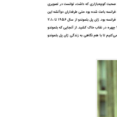
ن صحبت کوچه‌بازاری که داشت، توانست در تصویری
ه فرانسه باعث شده بود حتی طرفداران دوآتشه این
بازیگر نیز فکر کنند که بلموندو در محله‌های فقیرنشین فرانسه بزرگ شده است. در حالی که بلموندو فرزند یکی از خانواده‌های اشراف فرانسه بود. ژان پل بلموندو از سال ۱۹۵۶ تا ۲۰۱۰
چشمگیری در پرده نقره‌ای داشت و در ده‌ها فیلم درجه‌یک بازی کرد. این هنرپیشه مطرح سینمای فرانسه در تاریخ ششم سپتامبر ۲۰۲۱ چهره در نقاب خاک کشید. از آنجایی که بلموندو
ی‌کنیم تا با هم نگاهی به زندگی ژان پل بلموندو