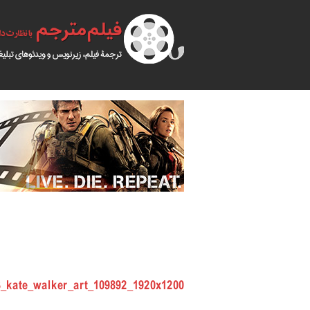
3_kate_walker_art_109892_1920x1200