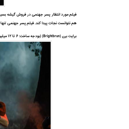
هم نتوانست نجات پیدا کند. فیلم پسر جهنمی تنها امتیاز ۱۷ درصدی در سایت راتن تومیتوز دریافت کرد! فروش داخلی این فیلم نیز تنها ۲۱ 
برایت برن (Brightbrun) (بودجه ساخت: ۶ تا ۱۲ میلیون دلار – فروش گیشه: ۳۲٫۹ میلیون دلار)