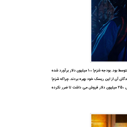
کدامیک از ما فیلم دوستان منتظر این فیلم بودیم؟ اما بهرحال چنین فیلمی ساخته شد! باید اذعان داشت که عملکرد آن در بهترین حالت متوسط بود. بودجه شزم! ۱۰۰ میلیون دلار برآورد شده
گان آن از این ریسک خود بهره بردند. چراکه شزم!
تنها در داخل توانست به فروش ۱۴۰ میلیون دلاری دست پیدا کند. کارشناسان می گویند این فیلم با توجه به این بودجه می بایست حداقل ۲۵۰ میلیون دلار فروش می داشت تا ضرر نکرده