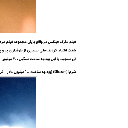
فیلم دارک فینکس در واقع پایان مجموعه فیلم مردا
شدت انتقاد کردند. حتی بسیاری از طرفداران پر و 
آن سنجید. با این بودجه ساخت سنگین ۲۰۰ میلیون دلاری، دارک فینکس در داخل تنها ۶۵ میلیون دلار بلیط فروخت.
شزم! (Shazam!) (بودجه ساخت: ۱۰۰ میلیون دلار – فروش گیشه: ۳۶۴٫۶ میلیون دلار)