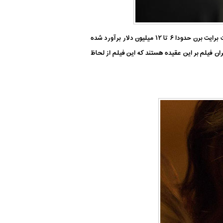
در اصل برایت برن را نمی توان فیلمی آنقدر نیز ناموفق دانست چرا که به نظر، دست کم در فروش گیشه سودمند بوده است. بودجه ساخت برایت برن حدودا ۶ تا ۱۲ میلیون دلار برآورد شده
ت؟ تحلیلگران فیلم بر این عقیده هستند که این فیلم از لحاظ