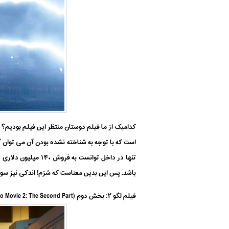
است که با توجه به شناخته نشده بودن آن می توان 
باشد. پس این بدین معناست که شزم! اندکی نیز سودم
فیلم لگو ۲: بخش دوم (The Lego Movie 2: The Second Part) (بودجه ساخت: ۹۹ میلیون دلار – فروش گیشه: ۱۹۱٫۳ میلیون دلار)