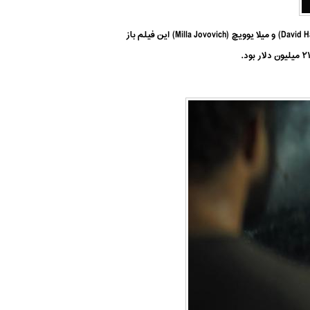
فیلم مورد انتظار پسر جهنمی در فروش گیشه بسیار بد عمل کرد! با وجود هنرنمایی بازیگران بسیار توانایی همانند دیوید هاربور (David Harbour) و میلا یوویچ (Milla Jovovich) این فیلم باز