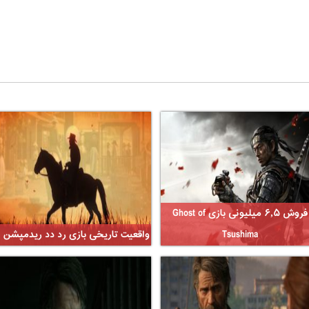
فروش ۶٫۵ میلیونی بازی Ghost of
Tsushima
واقعیت تاریخی بازی رد دد ریدمپشن ۲