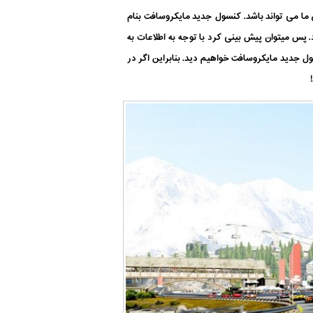
ما می تواند باشد. کنسول جدید مایکروسافت بنام
اهد شد. یعنی درست همان زمانی که ما حدس می زنیم Forza Motorsport 7 نیز منتشر شود. پس میتوان پیش بینی کرد با توجه به اطلاعات به
 کرده است، ما Forza Motorsport 7 را در پایان امسال بر روی کنسول جدید مایکروسافت خواهیم دید. بنابراین اگر در