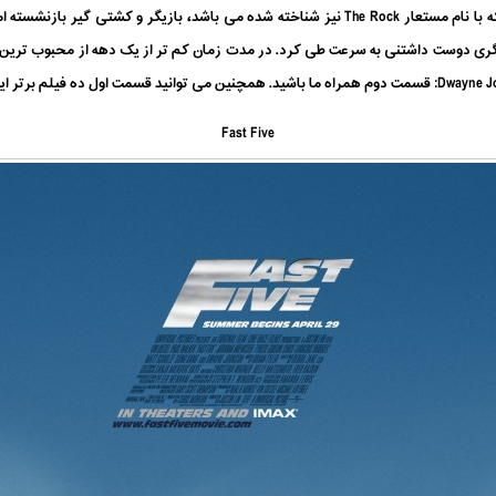
همه او را می شناسید! Dwayne Douglas Johnson که با نام مستعار The Rock نیز شناخته شده می باش
Fast Five