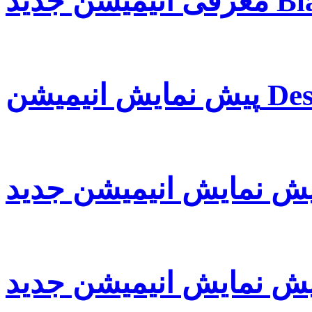
Blazin
Despica