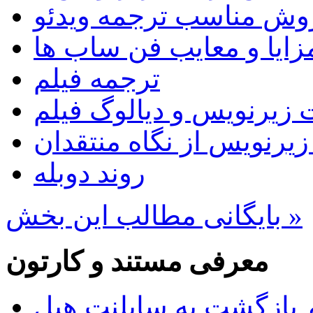
روش مناسب ترجمه ویدئو
زایا و معایب فن ساب ها
ترجمه فیلم
 زیرنویس و دیالوگ فیلم
 زیرنویس از نگاه منتقدان
روند دوبله
بایگانی مطالب این بخش »
معرفی مستند و کارتون
 بازگشت به سایلنت هیل